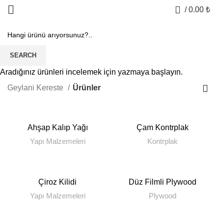
0
/
0.00
₺
Ürünler
SEARCH
KATEGORILER
Aradığınız ürünleri incelemek için yazmaya başlayın.
Geylani Kereste
Ürünler
Ahşap Kalıp Yağı
Çam Kontrplak
Yapı Malzemeleri
Kontrplak
Çiroz Kilidi
Düz Filmli Plywood
Yapı Malzemeleri
Plywood