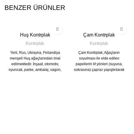
BENZER ÜRÜNLER
Huş Kontrplak
Çam Kontrplak
Kontrplak
Kontrplak
Yerli, Rus, Ukrayna, Finlandiya
Çam Kontrplak; Ağaçların
menşeli Huş ağaçlarından imal
soyulması ile elde edilen
edilmektedir. İnşaat, otomotiv,
papellerin lif yönleri (suyuna,
oyuncak, parke, ambalaj, vagon,
sokrasına) çapraz yapıştırılarak
uçak, gemi sanayi ve
(WBP tutkalı ile) yüksek sıcaklık
endüstrilerinde kullanılır.
ve basınç altında preslenerek
üretilen levhalardır. Kontrplağın
yaygın olarak kullanılmasının
sebepleri yüksek düzeyde
sağlamlığı, çekme ve şişme
olasılığı olmaması, yüksek
mekanik özellikleri ile çivi ve vida
tutma yeteneği, kolay
işlenebilirliği ve dekoratif
olmasıdır.Kontrplak, Çam