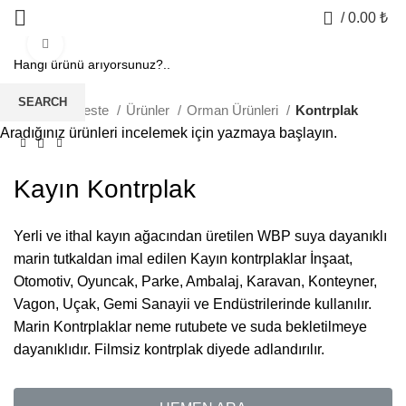
0
/
0.00
₺
Click to enlarge
SEARCH
Geylani Kereste
Ürünler
Orman Ürünleri
Kontrplak
Aradığınız ürünleri incelemek için yazmaya başlayın.
Kayın Kontrplak
Yerli ve ithal kayın ağacından üretilen WBP suya dayanıklı
marin tutkaldan imal edilen Kayın kontrplaklar İnşaat,
Otomotiv, Oyuncak, Parke, Ambalaj, Karavan, Konteyner,
Vagon, Uçak, Gemi Sanayii ve Endüstrilerinde kullanılır.
Marin Kontrplaklar neme rutubete ve suda bekletilmeye
dayanıklıdır. Filmsiz kontrplak diyede adlandırılır.