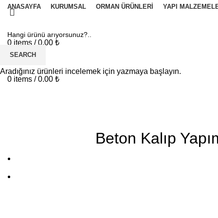
ANASAYFA
KURUMSAL
ORMAN ÜRÜNLERI
YAPI MALZEMELE
0
items
/
0.00
₺
Menu
SEARCH
Aradığınız ürünleri incelemek için yazmaya başlayın.
0
items
/
0.00
₺
Blog
Beton Kalıp Yapı