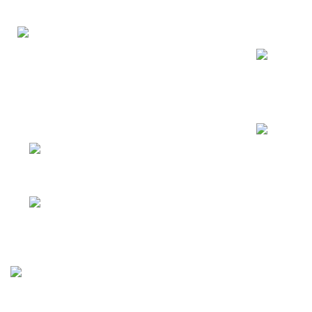
Bizden Haber
Geylani Orman Ürünleri olarak yılların
vermiş olduğu tecrübeyle en kaliteli
orman ürünlerini işliyor sizlere güvenilir
ve hızlı şekilde ulaştırıyoruz.
Mevlana Halit Mah.
Direkhane 1. Sok. No: 1 Bağlar -
Diyarbakır / TÜRKİYE
Telefon: +90(555) 182
70 82
GEYLANİ KERESTE
Geliştiren:
Adapte Dijital