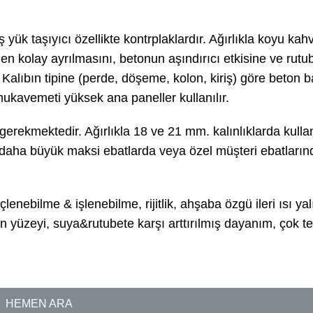
ış yük taşıyıcı özellikte kontrplaklardır. Ağırlıkla koyu kah
den kolay ayrılmasını, betonun aşındırıcı etkisine ve rutu
. Kalıbın tipine (perde, döşeme, kolon, kiriş) göre beton b
mukavemeti yüksek ana paneller kullanılır.
 gerekmektedir. Ağırlıkla 18 ve 21 mm. kalınlıklarda kullan
 daha büyük maksi ebatlarda veya özel müşteri ebatların
nebilme & işlenebilme, rijitlik, ahşaba özgü ileri ısı yal
on yüzeyi, suya&rutubete karşı arttırılmış dayanım, çok te
HEMEN ARA